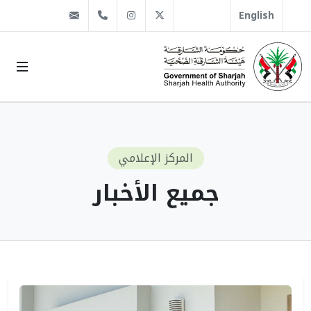
@sha.gov.ae
Instagram
1666 509 6 971+
Twitter
English
المركز الإعلامي
جميع الأخبار