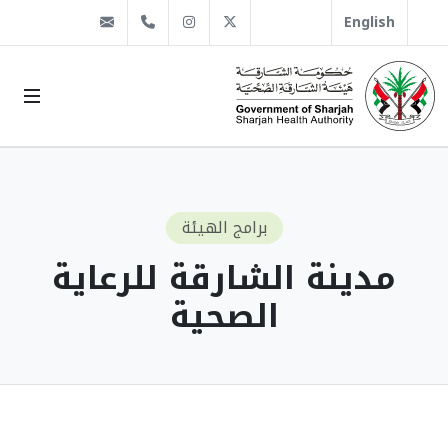
@sha.gov.ae
Instagram
1666 509 6 971+
Twitter
English
برامج الهيئة
مدينة الشارقة للرعاية
الصحية