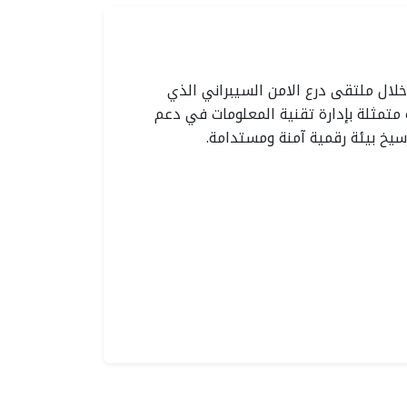
ارقة الصحية
رئيس هيئة الشارقة
خلال ملتقى درع الامن السيبراني الذي
ة متمثلة بإدارة تقنية المعلومات في دعم
تراتيجي في
الصحية يستقبل وفد
سيخ بيئة رقمية آمنة ومستدامة.
قاية من
مجموعة برايم للرعاية
لحراري
الصحية لبحث تعزيز
2
التعاون
2026
الإثنين، يوليو 13، 2026