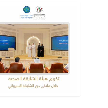
اختتام ورشة "الشارقة
هيئة الشارقة ا
إمارة صحية" لاستكمال
تستقبل وزير الص
متطلبات الاعتماد
ووقاية المجتمع
بالتعاون مع منظمة
دائرة الصحة – أ
الصحة العالمية
الخميس، يوليو 16، 2026
الأربعاء، يوليو 22، 2026