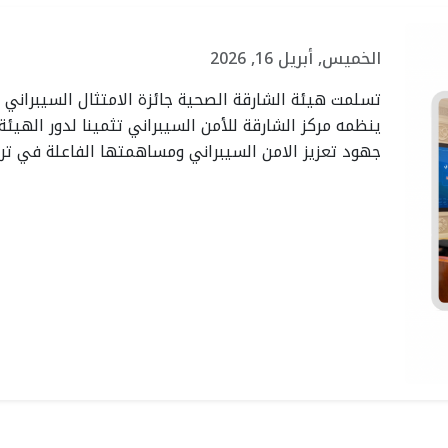
الخميس, أبريل 16, 2026
لصحية
تكريم هيئة الشارقة
هيئة الش
تسلمت هيئة الشارقة الصحية جائزة الامتثال السيبراني 
ينظمه مركز الشارقة للأمن السيبراني تثمينا لدور الهيئ
حة
الصحية لمشاركتها في
شريك اس
جهود تعزيز الامن السيبراني ومساهمتها الفاعلة في تر
 ووكيل
برنامج "الشباب الشارقة
حملة الو
بوظبي
المستدام"
الإجهاد ا
الأربعاء، يوليو 15، 2026
والأمراض 026
الثلاثاء، يوليو 14، 