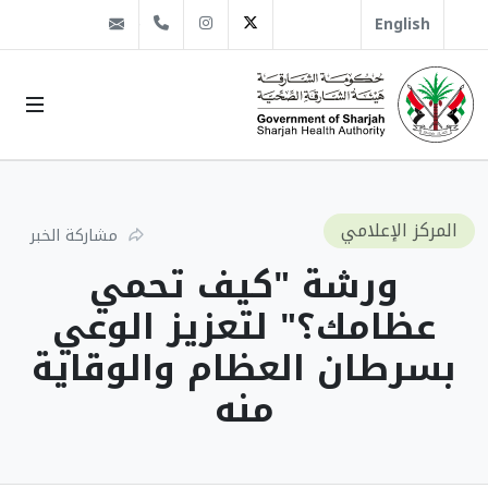
@sha.gov.ae
Instagram
1666 509 6 971+
Twitter
English
المركز الإعلامي
مشاركة الخبر
ورشة "كيف تحمي
عظامك؟" لتعزيز الوعي
بسرطان العظام والوقاية
منه