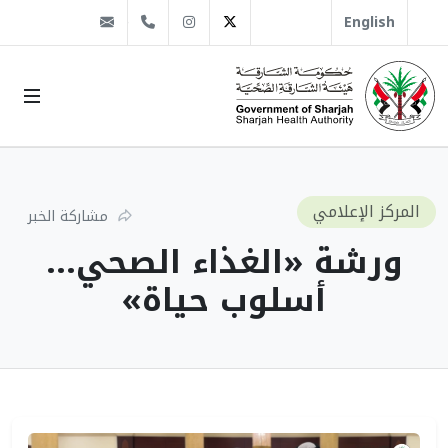
@sha.gov.ae
Instagram
1666 509 6 971+
Twitter
English
المركز الإعلامي
مشاركة الخبر
ورشة «الغذاء الصحي...
أسلوب حياة»