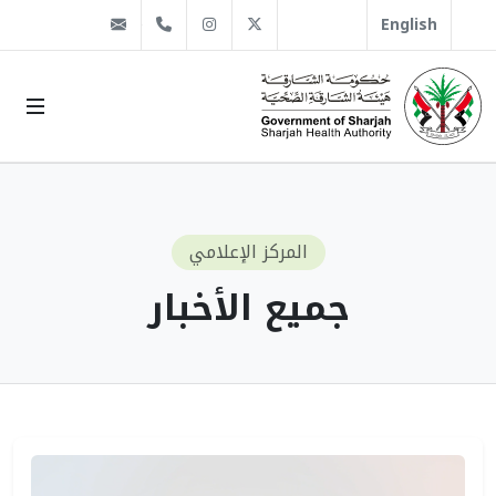
@sha.gov.ae
Instagram
1666 509 6 971+
Twitter
English
المركز الإعلامي
جميع الأخبار