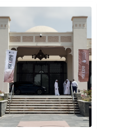
اختتام ورشة "الشارقة
هيئة الشارقة ا
إمارة صحية" لاستكمال
تستقبل وزير الص
متطلبات الاعتماد
ووقاية المجتمع
بالتعاون مع منظمة
دائرة الصحة – أ
الصحة العالمية
الخميس، يوليو 16، 2026
الأربعاء، يوليو 22، 2026