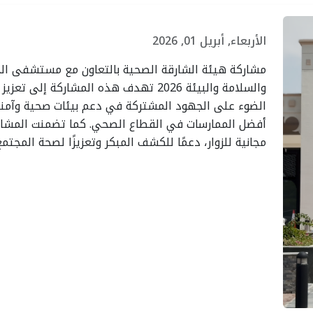
الأربعاء, أبريل 01, 2026
لصحية
تكريم هيئة الشارقة
هيئة الش
مشاركة هيئة الشارقة الصحية بالتعاون مع مستشفى ال
والسلامة والبيئة 2026 تهدف هذه المشارك
حة
الصحية لمشاركتها في
شريك اس
الضوء على الجهود المشتركة في دعم بيئات صحية وآمنة،
 ووكيل
برنامج "الشباب الشارقة
حملة الو
أفضل الممارسات في القطاع الصحي. كما تضمنت المشا
بوظبي
المستدام"
الإجهاد ا
مجانية للزوار، دعمًا للكشف المبكر وتعزيزًا لصحة المجتمع
الأربعاء، يوليو 15، 2026
والأمراض 026
الثلاثاء، يوليو 14، 