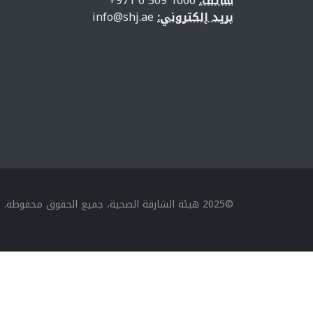
هاتف:
1666 509 6 971+
بريد إلكتروني:
info@shj.ae
©2025 هيئة الشارقة الصحية، جميع الحقوق محفوظة.
}