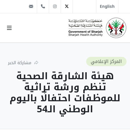
@sha.gov.ae
Instagram
1666 509 6 971+
Twitter
English
المركز الإعلامي
مشاركة الخبر
هيئة الشارقة الصحية
تنظم ورشة تراثية
للموظفات احتفالًا باليوم
الوطني الـ54