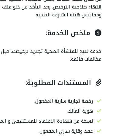
اﻧﺘﻬﺎء ﺻﻼﺣﻴﺔ اﻟﺘﺮﺧﻴﺺ. ﺑﻌﺪ اﻟﺘﺄﻛﺪ ﻣﻦ ﺧﻠﻮ ﻣﻠﻒ ا
وﻣﻘﺎﻳﻴﺲ ﻫﻴﺌﺔ اﻟﺸﺎرﻗﺔ اﻟﺼﺤﻴﺔ.
اختتام ورشة "الشارقة
هيئة الشارقة ا
ملخص الخدمة:
إمارة صحية" لاستكمال
تستقبل وزير الص
متطلبات الاعتماد
ووقاية المجتمع
خدمة تتيح للمنشأة الصحية تجديد ترخيصها قبل ان
بالتعاون مع منظمة
دائرة الصحة – أ
مخالفات قائمة.
الصحة العالمية
الخميس، يوليو 16، 2026
الأربعاء، يوليو 22، 2026
المستندات المطلوبة:
رﺧﺼﺔ ﺗﺠﺎرﻳﺔ ﺳﺎرﻳﺔ اﻟﻤﻔﻌﻮل.
ﻫﻮﻳﺔ اﻟﻤﺎﻟﻚ.
ﻧﺴﺨﺔ ﻣﻦ ﺷﻬﺎدة اﻻﻋﺘﻤﺎد ﻟﻠﻤﺴﺘﺸﻔﻰ و اﻟﻤﺨﺘ
عقد وقاية ﺳﺎري اﻟﻤﻔﻌﻮل.