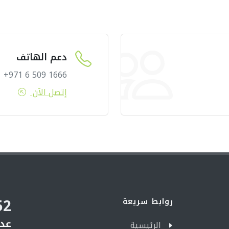
دعم الهاتف
1666 509 6 971+
إتصل الآن
52
روابط سريعة
عدد
الرئيسية