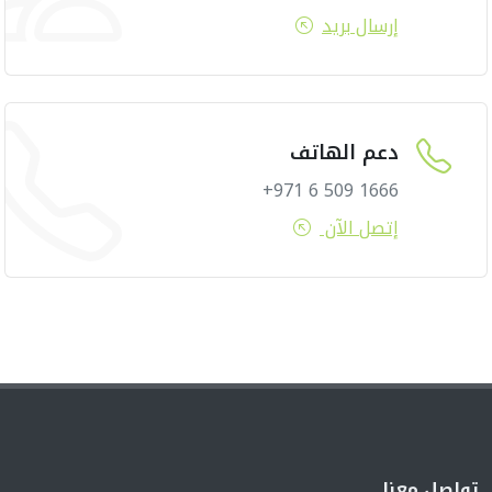
إرسال بريد
دعم الهاتف
1666 509 6 971+
إتصل الآن
تواصل معنا