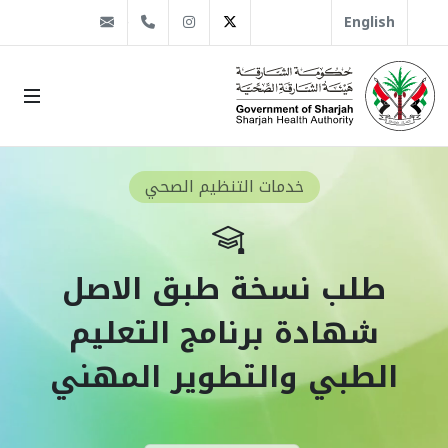
@sha.gov.ae
Instagram
1666 509 6 971+
Twitter
English
خدمات التنظيم الصحي
طلب نسخة طبق الاصل
شهادة برنامج التعليم
الطبي والتطوير المهني